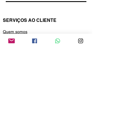
SERVIÇOS AO CLIENTE
Quem somos
Política de privacidade
Pagamentos e frete
Política de trocas e devolução
Política de reembolso
CONTATO
Compre por telefone
+55 41 3699-6955
Estamos no whatsApp