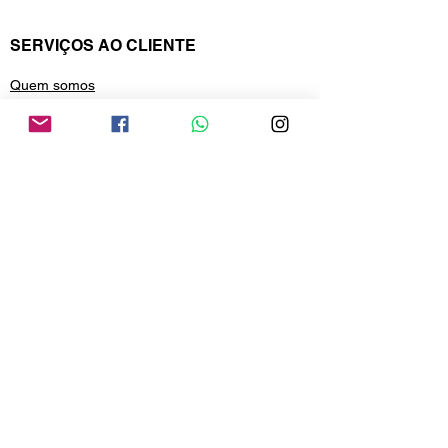
SERVIÇOS AO CLIENTE
Quem somos
Política de privacidade
Pagamentos e frete
Política de trocas e devolução
Política de reembolso
CONTATO
Compre por telefone
+55 41 3699-6955
Estamos no whatsApp
+55 41 99688-9958