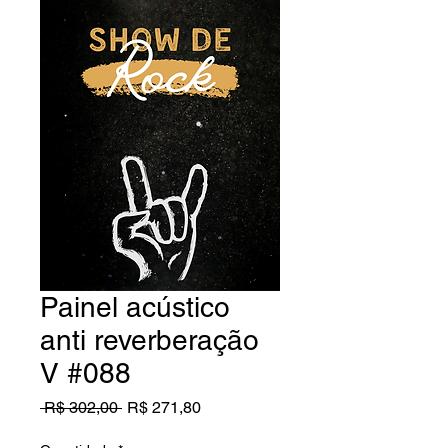
Painel acústico
anti reverberação
V #088
Preço
Preço
 R$ 302,00 
R$ 271,80
normal
promocional