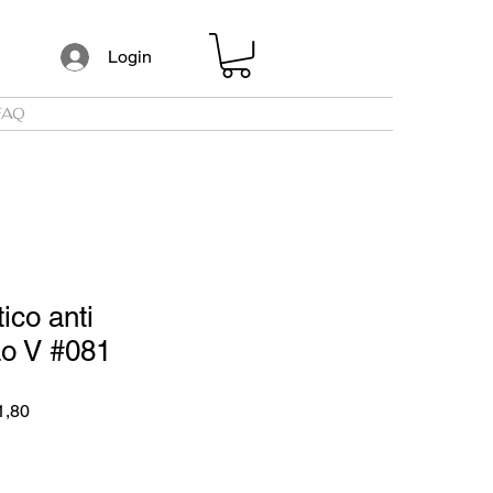
Login
FAQ
ico anti
ão V #081
Preço
1,80
promocional