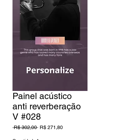
Painel acústico
anti reverberação
V #028
Preço
Preço
 R$ 302,00 
R$ 271,80
normal
promocional