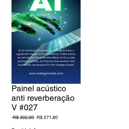
Painel acústico
anti reverberação
V #027
Preço
Preço
 R$ 302,00 
R$ 271,80
normal
promocional