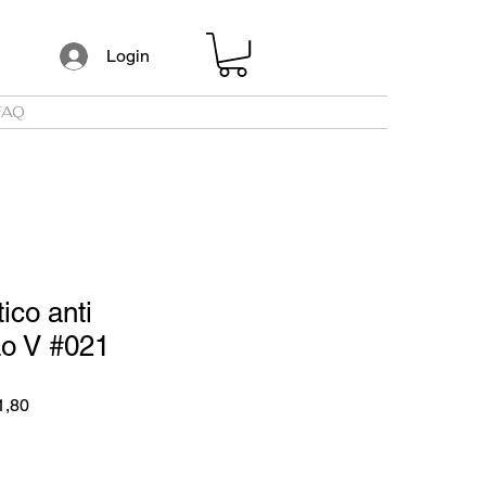
Login
FAQ
ico anti
ão V #021
Preço
1,80
promocional