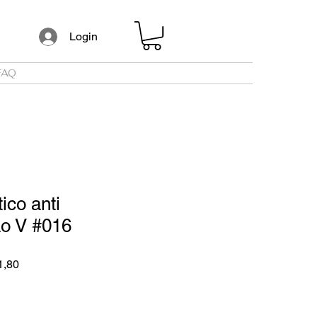
Login
FAQ
ico anti
ão V #016
Preço
1,80
promocional