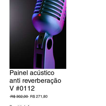
Painel acústico
anti reverberação
V #0112
Preço
Preço
 R$ 302,00 
R$ 271,80
normal
promocional